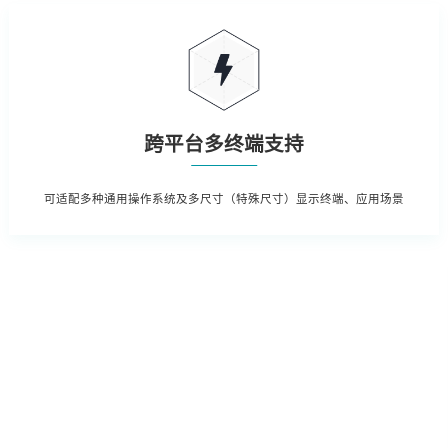
跨平台多终端支持
可适配多种通用操作系统及多尺寸（特殊尺寸）显示终端、应用场景