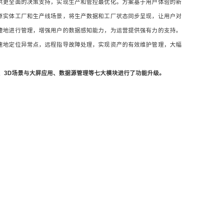
供更全面的决策支持，实现生产和管控最优化。方案基于用户体验的新
原实体工厂和生产线场景，将生产数据和工厂状态同步呈现，让用户对
捷地进行管理，增强用户的数据感知能力，为运营提供强有力的支持。
速地定位异常点，远程指导故障处理，实现资产的有效维护管理，大幅
理、3D场景与大屏应用、数据源管理等七大模块进行了功能升级。