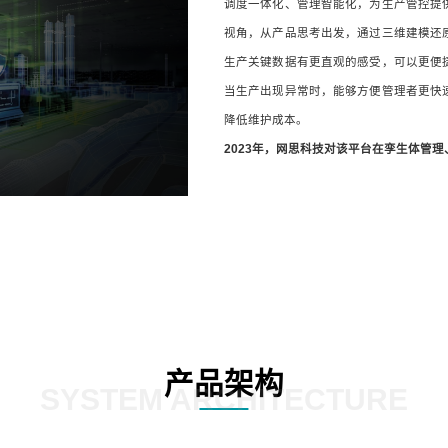
调度一体化、管理智能化，为生产管控提
视角，从产品思考出发，通过三维建模还
生产关键数据有更直观的感受，可以更便
当生产出现异常时，能够方便管理者更快
降低维护成本。
2023年，网思科技对该平台在孪生体管
产品架构
SYSTEM ARCHITECTURE