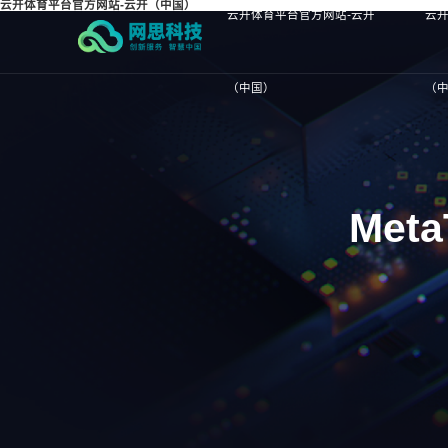
云开体育平台官方网站-云开（中国）
云开体育平台官方网站-云开
云开
（中国）
（
Met