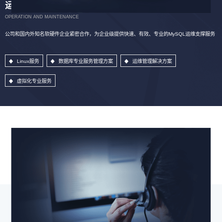
运维服务
OPERATION AND MAINTENANCE
公司和国内外知名软硬件企业紧密合作，为企业级提供快速、有效、专业的MySQL运维支撑服务
Linux服务
数据库专业服务管理方案
运维管理解决方案
虚拟化专业服务