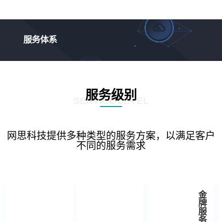
服务体系
服务级别
SERVICE LEVEL
网思科技提供多种类型的服务方案，以满足客户
不同的服务需求
金
牌
服
务