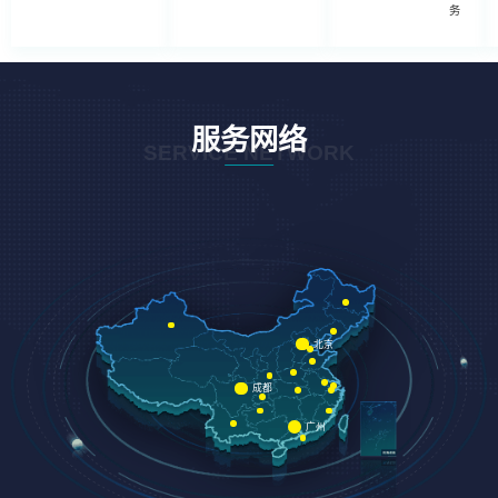
务
服务网络
SERVICE NETWORK
北京
成都
广州