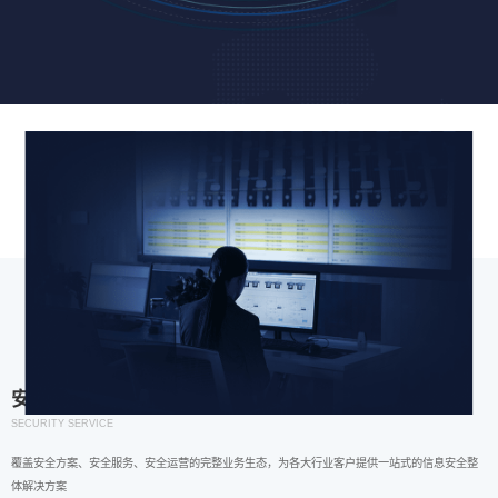
安全服务
SECURITY SERVICE
覆盖安全方案、安全服务、安全运营的完整业务生态，为各大行业客户提供一站式的信息安全整
体解决方案