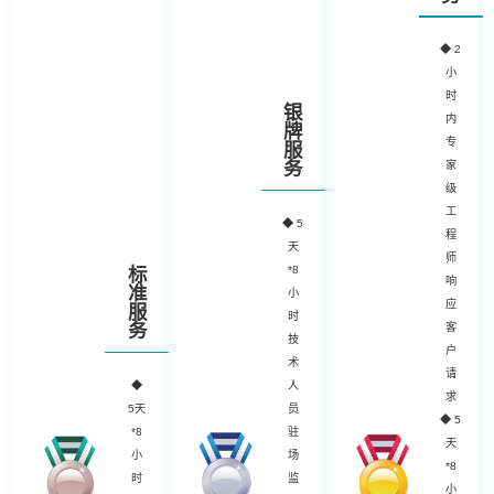
◆
2
小
时
银
内
牌
专
服
务
家
级
工
◆
5
程
天
师
*8
标
响
准
小
应
服
时
务
客
技
户
术
请
◆
人
求
5天
员
◆ 5
*8
驻
天
小
场
*8
时
监
小