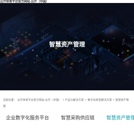
云开体育平台官方网站-云开（中国）
智慧资产管理
当前位置：
云开体育平台官方网站-云开（中国）
>
产品与解决方案
>
数字化转型解决方案
>
智慧资产管
理
企业数字化服务平台
智慧采购供应链
智慧资产管