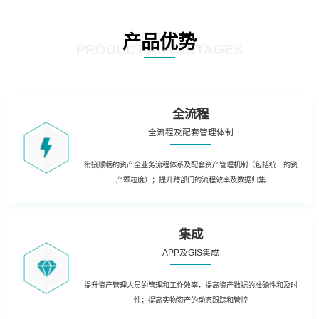
产品优势
PRODUCT ADVANTAGES
全流程
全流程及配套管理体制
衔接顺畅的资产全业务流程体系及配套资产管理机制（包括统一的资
产颗粒度）；提升跨部门的流程效率及数据归集
集成
APP及GIS集成
提升资产管理人员的管理和工作效率，提高资产数据的准确性和及时
性；提高实物资产的动态跟踪和管控