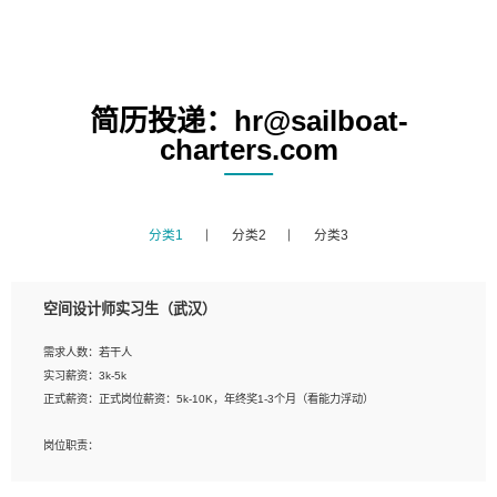
简历投递：hr@sailboat-
charters.com
分类1
分类2
分类3
空间设计师实习生（武汉）
需求人数：若干人
实习薪资：3k-5k
正式薪资：正式岗位薪资：5k-10K，年终奖1-3个月（看能力浮动）
岗位职责：
1、 沟通客户需求，分析其实施的可行性，辅助项目经理完成展示策划、设计；
2、 把握设计时间节点，控制设计进度，完成展示设计任务；