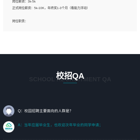
岗位薪资：3k-5k
标志及吉祥物设计，效果图后期处理等。
正式岗位薪资：5k-10K，年终奖1-3个月（看能力浮动）
岗位要求：
岗位职责：
1、艺术设计类相关专业；（其中需求分析顾问不限专业）
1、完成主要工作：项目解决方案策划与编写，项目投标方案编写、项目申报方案编
2、热爱展览展示设计工作，熟悉行业动向，设计专业知识和产品专业知识；
写；
3、具有良好的人际沟通、准确判断客户需求并执行的能力、较强的团队合作能力和
2、人才队伍建设：完善SPL人才沉淀，积聚力量，为公司各省项目打单提供全面支
服务意识。
撑。
任职要求：
1. 熟悉 Javascript, CSS, HTML, Vue, Git;
校招QA
2. 熟悉 前端常用框架, 能独立完成设计给予的 UI 效果;
SCHOOL RECRUITMENT QA
3. 有良好的代码习惯, 低级错误出现频率低;
4. 具备优秀的沟通和协调能力，能承受比较大的工作压力;
5. 自我驱动力强, 能自主学习新知识新技术, 并具有较强的自学能力;
6. 了解前端设计及后端开发, 可快速和同事对接工作;
7. 了解或熟悉 WebGL 及相关框架优先。
Q：校园招聘主要面向的人群是？
（岗位人员专职于行业应用解决方案、项目申报方案、投标方案的策划编写）
A：当年应届毕业生，也欢迎次年毕业的同学申请；