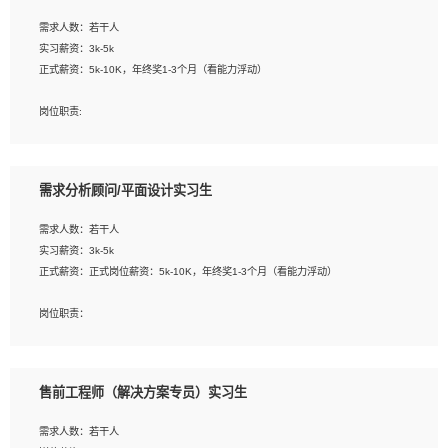
工作要求:
需求人数：若干人
1. 熟悉 Javascript, CSS, HTML, Vue, Git;
实习薪资：3k-5k
2. 熟悉前端常用框架, 能独立完成设计给予的 UI 效果;
正式薪资：5k-10K，年终奖1-3个月（看能力浮动）
3. 有良好的代码习惯, 低级错误出现频率低;
4. 具备优秀的沟通和协调能力，能承受比较大的工作压力;
岗位职责:
5. 自我驱动力强, 能自主学习新知识新技术, 并具有较强的自学能力;
1. 为企业客户提供软件技术服务。包括安装、升级、配置、调优、故障诊断等工
6. 了解前端设计及后端开发, 可快速和同事对接工作;
作；
7. 了解或熟悉 WebGL 及相关框架优先。
2. 在此基础上，并能为客户提供客户化技术支持方案，提升软件使用效率与价值。
需求分析顾问/平面设计实习生
任职要求:
需求人数：若干人
1. 计算机专业相关背景；
实习薪资：3k-5k
2. 自我学习和动手能力强，对操作系统、数据库有一定基础和兴趣；
正式薪资：正式岗位薪资：5k-10K，年终奖1-3个月（看能力浮动）
3.沟通能力强、有基础客户服务意识。
岗位职责：
1、 沟通客户需求，分析其实施的可行性，辅助项目经理完成展示策划、设计；
2、 把握设计时间节点，控制设计进度，完成展示设计任务；
3、配合平面设计师完成项目最终的整体汇报方案；参与项目例会，项目完工总结报
售前工程师（解决方案专员）实习生
告，设计项目文件管理和资料库维护；
4、 创新设计表现形式，优化流程、提高设计工作效率；
需求人数：若干人
5、 设计内容包括但不限于：展厅/博物馆/展馆的规划与空间设计，人机界面设计，