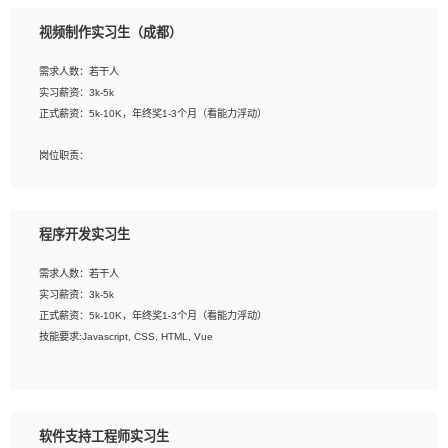
3、配合平面设计师完成项目最终的整体汇报方案；参与项目例会，项目完工总结报
视频制作实习生（成都）
告，设计项目文件管理和资料库维护；
4、 创新设计表现形式，优化流程、提高设计工作效率；
需求人数：若干人
5、 设计内容包括但不限于：展厅/博物馆/展馆的规划与空间设计，人机界面设计，
实习薪资：3k-5k
标志及吉祥物设计，效果图后期处理等。
正式薪资：5k-10K，年终奖1-3个月（看能力浮动）
岗位要求：
岗位职责：
1、艺术设计类相关专业；
1、各类企业宣传片视频的剪辑和片头片尾包装；
2、热爱展览展示设计工作，熟悉行业动向，设计专业知识和产品专业知识；
2、广告片的后期剪辑与整体特效合成；
3、具有良好的人际沟通、准确判断客户需求并执行的能力、较强的团队合作能力和
3、特效及动画制作并了解后期合成软件。
服务意识。
程序开发实习生
岗位要求：
需求人数：若干人
1、热爱影视，责任心强，有强烈的兴趣和后期制作的主观能动性；
实习薪资：3k-5k
2、熟练使用After Effect、Photo Shop、熟练掌握视频剪辑和特效包装软件；
正式薪资：5k-10K，年终奖1-3个月（看能力浮动）
3、能对影片后期进行整体调色控制，具备一定审美感；
技能要求:Javascript, CSS, HTML, Vue
4、在剪辑上会思考，有一定编导思维；
5、踏实， 勤奋，愿意在工作中不断学习，提高自我；
工作职责：
6、能与同事友好相处。
1. 负责公司的前端项目的开发;
2. 负责公司已有项目的维护及迭代;
软件支持工程师实习生