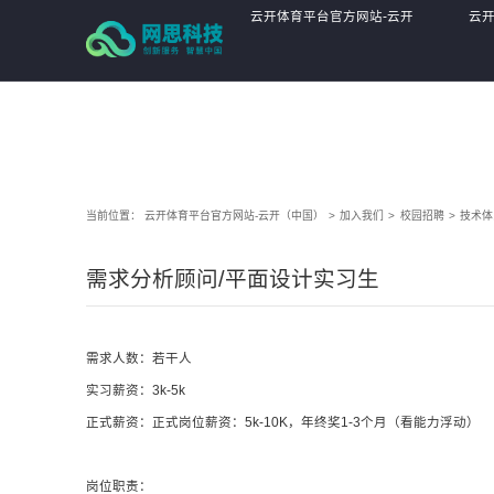
云开体育平台官方网站-云开（中国）
云开体育平台官方网站-云开
云开
（中国）
（
当前位置：
云开体育平台官方网站-云开（中国）
>
加入我们
>
校园招聘
>
技术体
需求分析顾问/平面设计实习生
需求人数：若干人
实习薪资：3k-5k
正式薪资：正式岗位薪资：5k-10K，年终奖1-3个月（看能力浮动）
岗位职责：