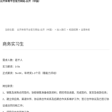
云开体育平台官方网站-云开（中国）
当前位置：
云开体育平台官方网站-云开（中国）
>
加入我们
>
校园招聘
>
运营体系
商务实习生
需求人数：若干人
实习薪资：3-5k
正式薪资：5k-8K，年终奖1-3个月（看能力浮动）
岗位职责：
1、销售及采购合同签约，协助销售准备收款资料；把控项目进度，完成签约、发货及收款任务；
2、建立供应商、渠道伙伴、协议商合作关系及后期合作关系维护工作；签订合作协议及已签订协
议或合同归档工作；