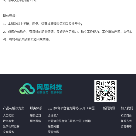
3、领导交办的其他工作。
岗位要求：
1、本科及以上学历，商务、运营或管理类等相关专业毕业；
2、熟练办公软件，有良好的职业道德，良好的学习能力、独立工作能力。工作细致严谨，责任心
强，有较强的沟通能力和团队精神。
产品与解决方案
服务体系
云开体育平台官方网站-云开（中国）
新闻资讯
加入我们
人工智能
服务级别
企业简介
招聘岗位
数字孪生
服务网络
云开体育平台官方网站-云开（中国）
联系方式
数字化转型解
服务网络
留言表单
安全服务
荣誉资质