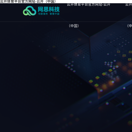
云开体育平台官方网站-云开（中国）
云开体育平台官方网站-云开
云开
（中国）
（